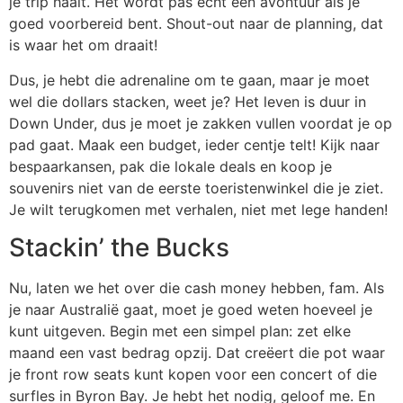
je trip haalt. Het wordt pas echt een avontuur als je
goed voorbereid bent. Shout-out naar de planning, dat
is waar het om draait!
Dus, je hebt die adrenaline om te gaan, maar je moet
wel die dollars stacken, weet je? Het leven is duur in
Down Under, dus je moet je zakken vullen voordat je op
pad gaat. Maak een budget, ieder centje telt! Kijk naar
bespaarkansen, pak die lokale deals en koop je
souvenirs niet van de eerste toeristenwinkel die je ziet.
Je wilt terugkomen met verhalen, niet met lege handen!
Stackin’ the Bucks
Nu, laten we het over die cash money hebben, fam. Als
je naar Australië gaat, moet je goed weten hoeveel je
kunt uitgeven. Begin met een simpel plan: zet elke
maand een vast bedrag opzij. Dat creëert die pot waar
je front row seats kunt kopen voor een concert of die
surfles in Byron Bay. Je hebt het nodig, geloof me. En