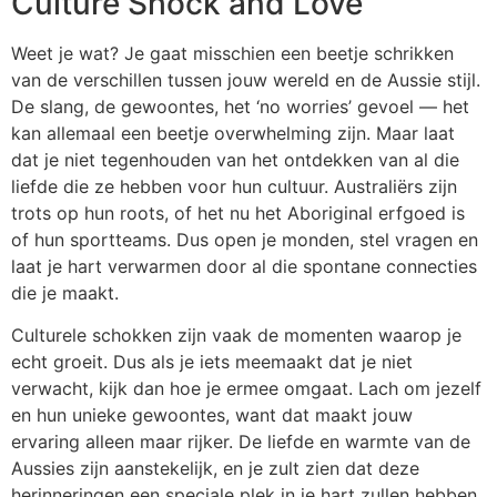
Culture Shock and Love
Weet je wat? Je gaat misschien een beetje schrikken
van de verschillen tussen jouw wereld en de Aussie stijl.
De slang, de gewoontes, het ‘no worries’ gevoel — het
kan allemaal een beetje overwhelming zijn. Maar laat
dat je niet tegenhouden van het ontdekken van al die
liefde die ze hebben voor hun cultuur. Australiërs zijn
trots op hun roots, of het nu het Aboriginal erfgoed is
of hun sportteams. Dus open je monden, stel vragen en
laat je hart verwarmen door al die spontane connecties
die je maakt.
Culturele schokken zijn vaak de momenten waarop je
echt groeit. Dus als je iets meemaakt dat je niet
verwacht, kijk dan hoe je ermee omgaat. Lach om jezelf
en hun unieke gewoontes, want dat maakt jouw
ervaring alleen maar rijker. De liefde en warmte van de
Aussies zijn aanstekelijk, en je zult zien dat deze
herinneringen een speciale plek in je hart zullen hebben.